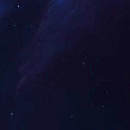
3
命中
大小球:
2
1
未中
亚盘: 
1
赛事解读。历史数据显示，我们的联赛级预测准确率在65%-75%之间波动。
。建议赛前30分钟再次查看以获取最新情报。
BA、CBA）、网球、排球、乒乓球等主流体育项目。