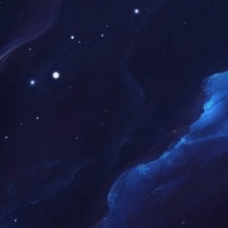
15场
NBA / CBA
12场
排球 / 乒乓
查看完整结