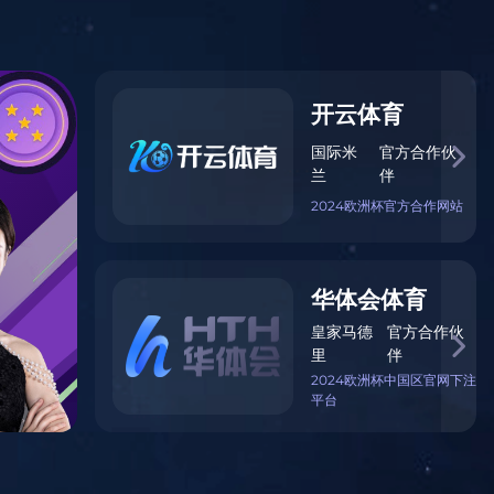
LIVE
英超积分榜
程 >