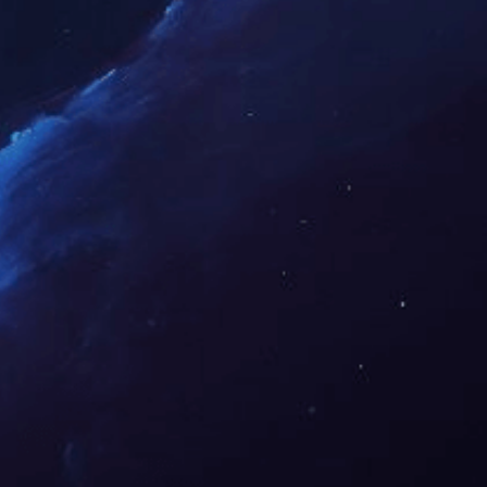
最多黄牌:
纽卡斯尔 vs 布伦特福德 (8张)
8场
连胜纪录:
阿森纳 (6场)
最佳射手:
哈兰德 (22球)
6场
🔔 赛事提醒
订阅今日重点赛事通知，不错过任何一场
关键比赛。
果 >
立即订阅