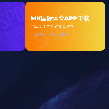
曼城
1
28分
阿森纳
2
26分
胜
-3
利物浦
3
25分
局
阿斯顿维拉
4
23分
3+
热刺
5
20分
胜
-2
纽卡斯尔
6
19分
胜
20
查看完整排名
📊 热门数据
最高进球数:
曼城 vs 狼队 (5球)