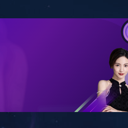
首页
今日赛程
赛事结果
联赛排名
数据分析
瞻
充热门联赛、胜平负思路、临场消息和临场观察，便于从多
查看更多赛