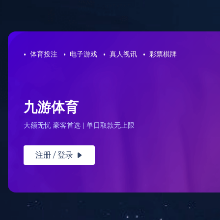
⚽
今日足球预测
🍀 财源滚滚 · 精准前
胜负彩用户首选平台，通过今日足球预测补
场比赛中理清重点。
英超
西甲
意甲
德甲
NBA
欧冠
●
热门赛事 & 预测